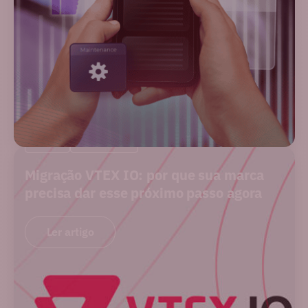
BLOG
MERCADO
Migração VTEX IO: por que sua marca
precisa dar esse próximo passo agora
Ler artigo