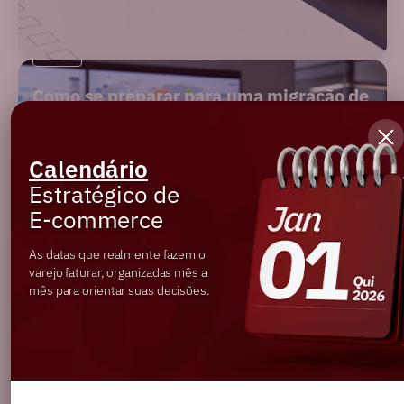
SEO
Como se preparar para uma migração de
plataformas em SEO
Calendário
Ler artigo
Estratégico de
E-commerce
As datas que realmente fazem o
varejo faturar, organizadas mês a
mês para orientar suas decisões.