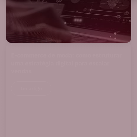
BLOG
E-commerce de moda: como estruturar
uma estratégia digital para escalar
vendas
Ler artigo