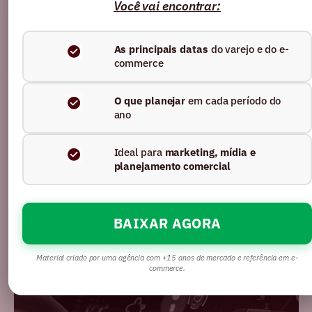
Você vai encontrar:
As principais datas
do varejo e do e-
commerce
E-COMMERCE
PERFORMANCE
SEO
SOLUÇÕES
O que planejar
em cada período do
ano
Marketing orientado por dados e IA:
como a estratégia certa pode aumentar
Ideal para
marketing, mídia e
a conversão
planejamento comercial
Ler artigo
BAIXAR AGORA
Material criado por uma agência com +15 anos de mercado e referência em e-
commerce.