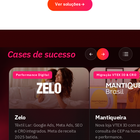
Ver soluções
Cases de sucesso
Performance Digital
Migração VTEX IO & CRO
Zelo
Mantiqueira
Têxtil Lar: Google Ads, Meta Ads, SEO
Nova loja VTEX IO com as
e CRO integrados. Meta de receita
consulta de CEP na hom
2025 batida.
e performance.