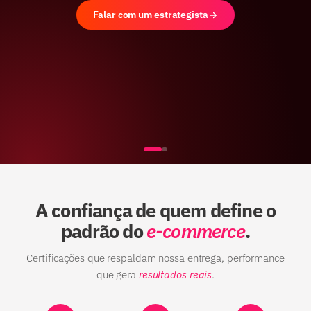
Falar com um estrategista
A confiança de quem define o
padrão do
e-commerce
.
Certificações que respaldam nossa entrega, performance
que gera
resultados reais
.