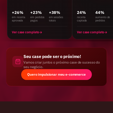
+26%
+23%
+38%
24%
44%
em receita
em pedidos
em sessões
receita
aumento de
aprovada
pagos
totais
captada
pedidos
Ver case completo
Ver case completo
Seu case pode ser o próximo!
Vamos criar juntos o próximo case de sucesso do
seu negócio.
Quero impulsionar meu e-commerce