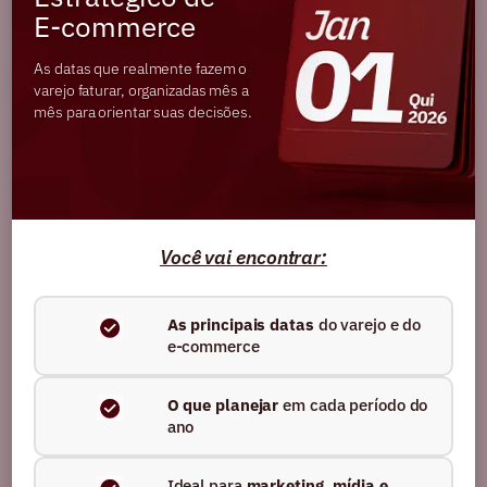
Implementamos uma estratégia de antecipação de ofertas
E-commerce
via e-mail para aquecer a base e direcionar tráfego para um
grupo VIP. Criamos o primeiro grupo VIP de WhatsApp da
As datas que realmente fazem o
marca, com ofertas exclusivas e comunicação direta,
varejo faturar, organizadas mês a
mês para orientar suas decisões.
integrando totalmente os canais para acelerar a conversão.
Resultado
+31,12%
+3,15%
Você vai encontrar:
no last click de e-mail
no share de CRM com
As principais datas
do varejo e do
WhatsApp
e-commerce
O que planejar
em cada período do
ano
Ideal para
marketing, mídia e