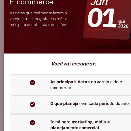
E-commerce
As datas que realmente fazem o
Ler artigo
varejo faturar, organizadas mês a
mês para orientar suas decisões.
Você vai encontrar:
As principais datas
do varejo e do e-
commerce
O que planejar
em cada período do ano
E-COMMERCE
Ideal para
marketing, mídia e
planejamento comercial