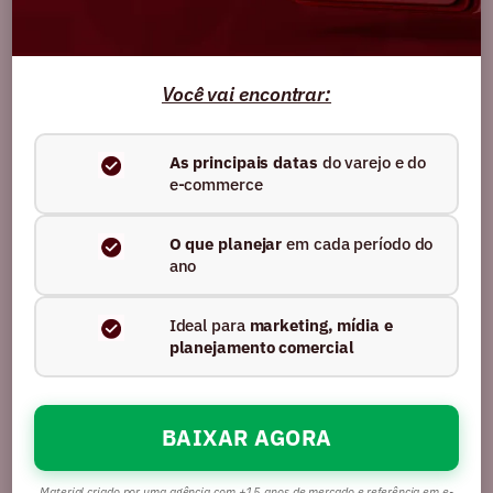
intenção de buscai
Você vai encontrar:
Resultado
+102,48%
+38,21%
As principais datas
do varejo e do
+70,86%
e-commerce
Tráfego
Conversão
Sessões
orgânico
orgânica
O que planejar
em cada período do
ano
Ideal para
marketing, mídia e
planejamento comercial
BAIXAR AGORA
Material criado por uma agência com +15 anos de mercado e referência em e-