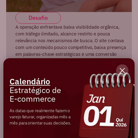
Desafio
A operação enfrentava baixa visibilidade orgânica,
com tráfego limitado, alcance restrito e pouca
relevância nos mecanismos de busca. O site contava
com um conteúdo pouco competitivo, baixa presença
em palavras-chave estratégicas e uma conversão
orgânica abaixo do potencial, comprometendo o
crescimento sustentável do canal.
Calendário
Ações
Estratégico de
Implementamos uma estratégia completa
E-commerce
envolvendo:
SEO técnico
As datas que realmente fazem o
varejo faturar, organizadas mês a
Criação e otimização de conteúdo
mês para orientar suas decisões.
Expansão estratégica de palavras-chave
Estruturação de páginas com foco em relevância e