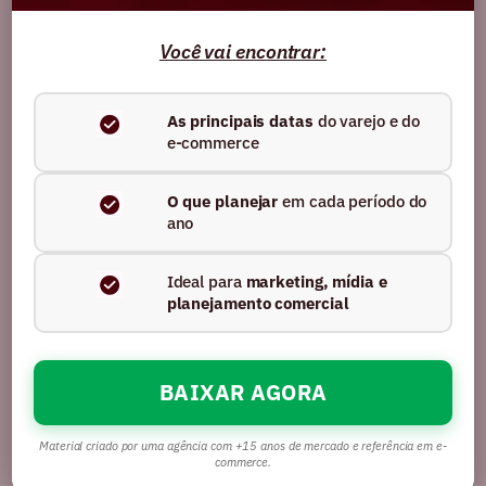
CARREIRAS
27/06/2025
Comportamento do
Você vai encontrar:
consumidor, e-commerce e o
papel dos influenciadores
As principais datas
do varejo e do
e-commerce
digitais: o que marcas
precisam entender agora
O que planejar
em cada período do
ano
As transformações no e-commerce não
são mais apenas sobre tecnologia ou
presença digital — são sobre pessoas. Mais
Ideal para
marketing, mídia e
precisamente, sobre...
planejamento comercial
Ler artigo
BAIXAR AGORA
Material criado por uma agência com +15 anos de mercado e referência em e-
commerce.