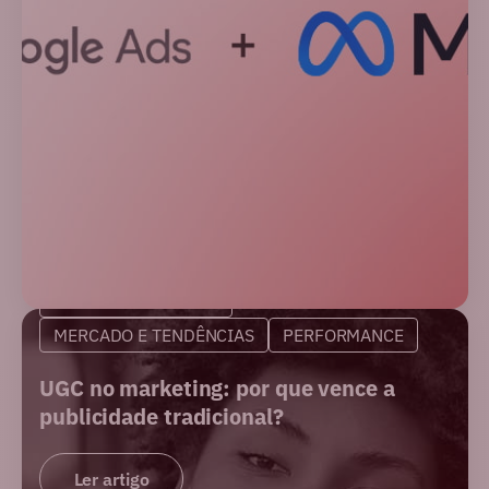
MARKETING DIGITAL
MERCADO E TENDÊNCIAS
PERFORMANCE
UGC no marketing: por que vence a
publicidade tradicional?
Ler artigo