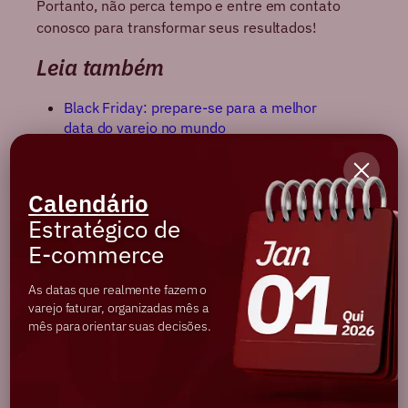
Portanto, não perca tempo e entre em contato
conosco para transformar seus resultados!
Leia também
Black Friday: prepare-se para a melhor
data do varejo no mundo
Prepare o seu negócio para a Black Friday
Pré-Black Friday: vale a pena investir na
estratégia?
Calendário
Estratégico de
E-commerce
As datas que realmente fazem o
Conteúdos
varejo faturar, organizadas mês a
mês para orientar suas decisões.
Relacionados
E-COMMERCE