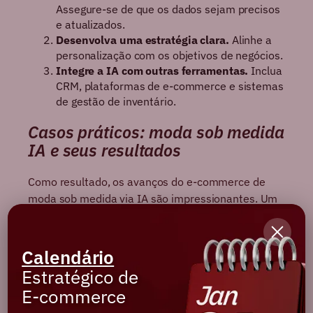
Assegure-se de que os dados sejam precisos
e atualizados.
Desenvolva uma estratégia clara.
Alinhe a
personalização com os objetivos de negócios.
Integre a IA com outras ferramentas.
Inclua
CRM, plataformas de e-commerce e sistemas
de gestão de inventário.
Casos práticos: moda sob medida
IA e seus resultados
Como resultado, os avanços do e-commerce de
moda sob medida via IA são impressionantes. Um
cliente varejista de moda feminina, por exemplo,
usa IA para sugestões personalizadas,
aumentando a retenção de clientes em 30%.
Calendário
Estratégico de
Em suma, esses exemplos demonstram como a IA
E-commerce
pode não apenas personalizar, mas também trazer
eficiência e sustentabilidade ao e-commerce de