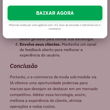
Escolha a plataforma de e-commerce certa.
Avalie opções como Shopify para integrar
soluções de IA.
BAIXAR AGORA
Capacite sua equipe.
Assegure-se de que
todos estejam familiarizados com as novas
Material criado por uma agência com +15 anos de mercado e referência em e-
ferramentas e processos.
commerce.
Monitore e ajuste continuamente.
Use os
dados gerados para refinar sua estratégia.
Envolva seus clientes.
Mantenha um canal
de feedback aberto para melhorar a
experiência do usuário.
Conclusão
Portanto, o e-commerce de moda sob medida via
IA oferece uma oportunidade poderosa para
marcas que desejam se destacar em um mercado
competitivo. Adotar essa tecnologia, assim,
melhora a experiência do cliente, otimiza
operações e reduz custos.