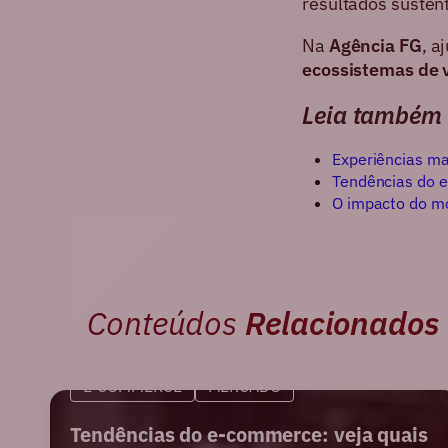
resultados susten
Na
Agência FG
, a
ecossistemas de 
Leia também
Experiências ma
Tendências do e
O impacto do mo
Conteúdos
Relacionados
E-COMMERCE
MERCADO
Tendências do e-commerce: veja quais