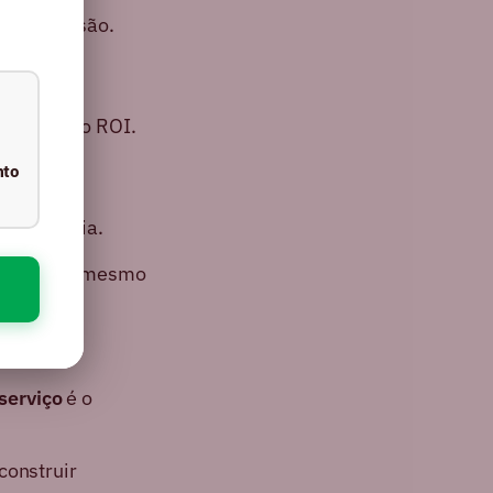
 a conversão.
aximizar o ROI.
nto
recorrência.
 se mantém mesmo
serviço
é o
construir