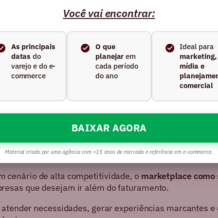
 em jornadas intuitivas que reduzem atrito e aumentam
Você vai encontrar:
de performance
As principais
O que
Ideal para
campanhas segmentadas para atrair o público certo e m
datas
do
planejar
em
marketing,
varejo e do e-
cada período
mídia e
stratégico
commerce
do ano
planejame
comercial
a atendimento ágil e humanizado que gera satisfação e 
e vender, trata-se de criar uma relação contínua, que
BAIXAR AGORA
Material criado por uma agência com +15 anos de mercado e referência em e-commerce.
 cenário de alta competitividade, o
marketplace como 
resas que desejam ir além do faturamento.
 atender necessidades, gerar experiências marcantes e 