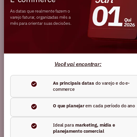
As datas que realmente fazem o
varejo faturar, organizadas mês a
mês para orientar suas decisões.
Você vai encontrar:
As principais datas
do varejo e do e-
BLOG
commerce
IA escrevendo as regras do SEO: o que
O que planejar
em cada período do ano
muda na forma de ranquear e ser
encontrado
Ideal para
marketing, mídia e
planejamento comercial
Ler artigo