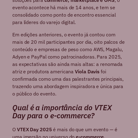
soluções para
commerce, marketplace e OMS
, o
evento acontece há mais de 14 anos, e tem se
consolidado como ponto de encontro essencial
para líderes do varejo digital.
Em edições anteriores, o evento já contou com
mais de 20 mil participantes por dia, oito palcos de
conteúdo e empresas de peso como AWS, Magalu,
Adyen e PayPal como patrocinadoras. Para 2025,
as expectativas são ainda mais altas: a renomada
atriz e produtora americana
Viola Davis
foi
confirmada como uma das palestrantes principais,
trazendo uma abordagem inspiradora e única para
o público do evento.
Qual é a importância do VTEX
Day para o e-commerce?
O
VTEX Day 2025
é mais do que um evento — é
uma imersão no universo do
e-commerce,