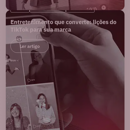
BLOG
E-COMMERCE
MERCADO
Entretenimento que converte: lições do
TikTok para sua marca
Ler artigo