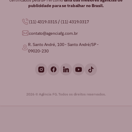
certificados pela GPTW como
uma das melhores agências de
publicidade para se trabalhar no Brasil.
/
(11) 4319.0315
(11) 4319.0317
contato@agenciafg.com.br
R. Santo André, 100 - Santo André/SP -
09020-230
2026 © Agência FG. Todos os direitos reservados.