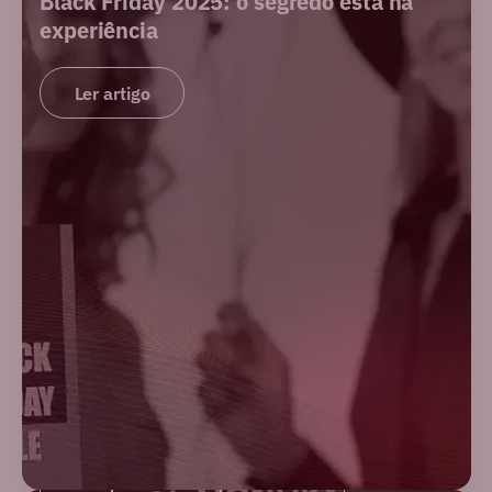
Black Friday 2025: o segredo está na
experiência
Ler artigo
BLOG
MERCADO
NOVIDADES