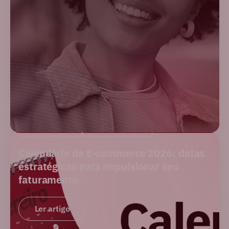
E-COMMERCE
PERFORMANCE
Calendário de E-commerce 2026: datas
estratégicas para impulsionar seu
faturamento
Ler artigo