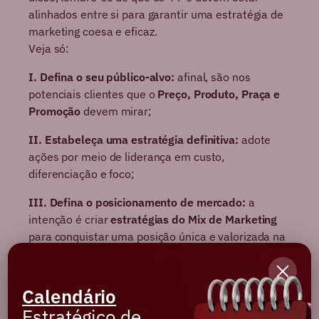
alinhados entre si para garantir uma estratégia de
marketing coesa e eficaz.
Veja só:
I. Defina o seu público-alvo:
afinal, são nos
potenciais clientes que o
Preço, Produto, Praça e
Promoção
devem mirar;
II. Estabeleça uma estratégia definitiva:
adote
ações por meio de liderança em custo,
diferenciação e foco;
III. Defina o posicionamento de mercado:
a
intenção é criar
estratégias do Mix de Marketing
para conquistar uma posição única e valorizada na
mente do público-alvo;
IV. Defina as estratégias dos 4 P’s do Marketing:
Calendário
isso, pois elas devem ser focadas no público-alvo e
Estratégico de
alinhadas à estratégia competitiva e ao