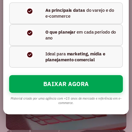
muda na forma de ranquear e ser
As principais datas
do varejo e do
encontrado
e-commerce
Ler artigo
O que planejar
em cada período do
ano
Ideal para
marketing, mídia e
planejamento comercial
BAIXAR AGORA
Material criado por uma agência com +15 anos de mercado e referência em e-
commerce.
BLOG
MERCADO