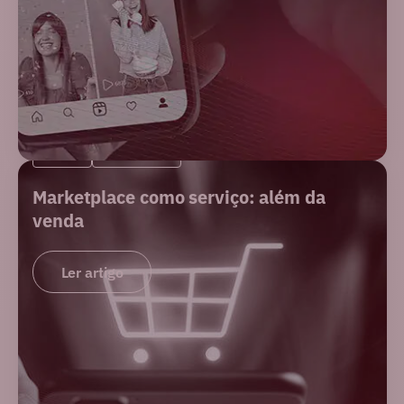
BLOG
MERCADO
Marketplace como serviço: além da
venda
Ler artigo