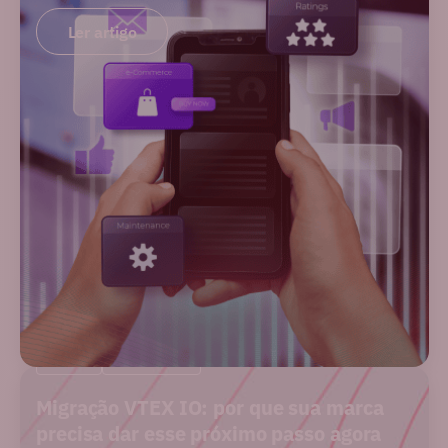
Ler artigo
BLOG
MERCADO
Migração VTEX IO: por que sua marca
precisa dar esse próximo passo agora