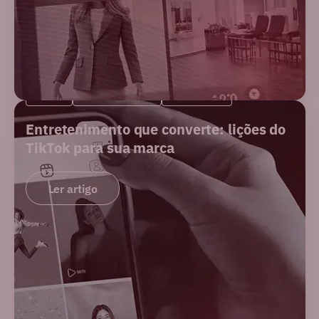
BLOG
E-COMMERCE
MERCADO
Entretenimento que converte: lições do
TikTok para sua marca
Ler artigo