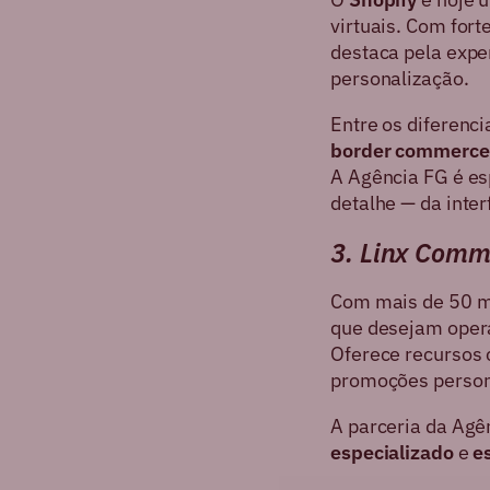
virtuais. Com fort
destaca pela expe
personalização.
Entre os diferenci
border commerce
A Agência FG é esp
detalhe — da inte
3. Linx Comm
Com mais de 50 mi
que desejam operar
Oferece recursos
promoções persona
A parceria da Agê
especializado
e
e