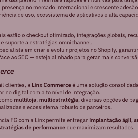
e presença no mercado internacional e crescente adesão 
riência de uso, ecossistema de aplicativos e alta capaci
ais estão o checkout otimizado, integrações globais, re
e suporte a estratégias omnichannel.
ecialista em criar e evoluir projetos no Shopify, garant
rface ao SEO — esteja alinhado para gerar mais conversã
erce
l clientes, a
Linx Commerce
é uma solução consolidad
 no digital com alto nível de integração.
 como
multiloja
,
multiestratégia
, diversas opções de pa
lizadas e ecossistema robusto de parceiros.
ncia FG com a Linx permite entregar
implantação ágil
,
s
stratégias de performance
que maximizam resultados.