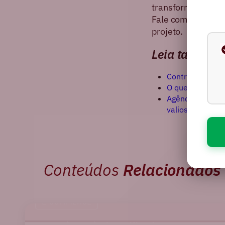
transformar tecno
Fale com a Agênci
projeto.
Leia também
Contrate a melh
O que é Headle
Agência FG é r
valiosos do Bras
Conteúdos
Relacionados
E-COMMERCE