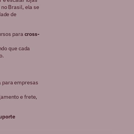
no Brasil, ela se
dade de
cursos para
cross-
indo que cada
o.
a para empresas
gamento e frete,
uporte