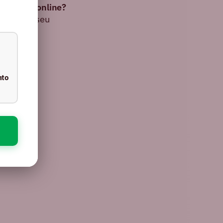
 negócio online?
l para o seu
nto
iros mais