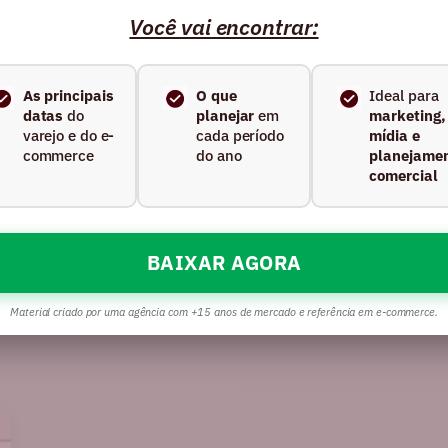
logia em resultado real.
Quer vender mais e escalar seu
Você vai encontrar:
a FG e descubra qual plataforma de e-commerce é a idea
As principais
O que
Ideal para
datas
do
planejar
em
marketing,
varejo e do e-
cada período
mídia e
or plataforma de e-commerce para o seu negócio!
commerce
do ano
planejame
ss Commerce e como ele impacta seu site?
comercial
econhecida como MVP no Quadrante VTEX 2025: entre os parce
il
BAIXAR AGORA
Material criado por uma agência com +15 anos de mercado e referência em e-commerce.