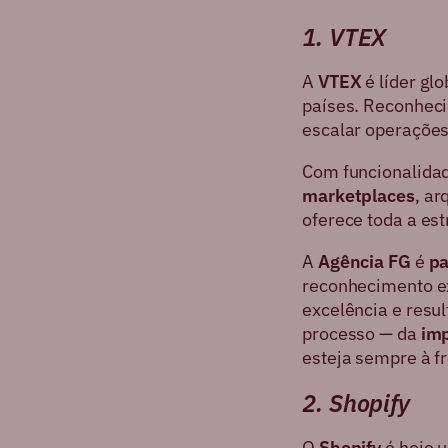
1. VTEX
A
VTEX
é líder gl
países. Reconheci
escalar operaçõe
Com funcionalid
marketplaces
, ar
oferece toda a es
A
Agência FG
é
pa
reconhecimento ex
excelência e resu
processo — da
imp
esteja sempre à f
2. Shopify
O
Shopify
é hoje u