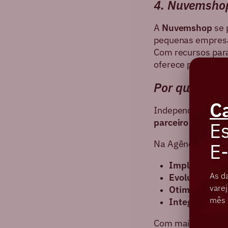
4. Nuvemsho
A
Nuvemshop
se 
pequenas empres
Com recursos para
oferece praticida
Por que esco
C
Independentemente
parceiro especial
Es
Na Agência FG, a
E
Implantação e
As d
Evolução cont
varej
Otimização d
mês 
Integrações p
Com mais de
15 a