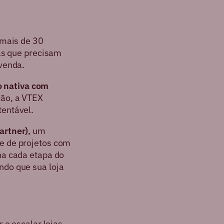
 mais de 30
sas que precisam
 venda.
o nativa com
ção, a VTEX
tentável.
artner)
, um
e de projetos com
na cada etapa do
ndo que sua loja
 e escalar lojas