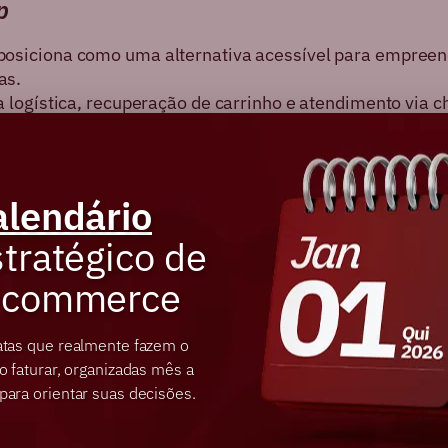
p
posiciona como uma alternativa acessível para empree
as.
 logística, recuperação de carrinho e atendimento via c
de para quem está começando e quer expandir de forma 
lher a Agência FG para o seu e-commerce
alendário
 da plataforma escolhida, o que realmente faz diferen
izado
para planejar, executar e evoluir seu projeto.
tratégico de
tuamos com:
-commerce
 migração de plataformas
(VTEX, Shopify, Linx e outras);
atas que realmente fazem o
ínua
para manter sua loja competitiva;
o faturar, organizadas mês a
e performance e SEO
para aumentar tráfego e conversão;
para orientar suas decisões.
ersonalizadas
para ERP, marketplaces e soluções de pagame
nos de experiência
no mercado de e-commerce, sabem