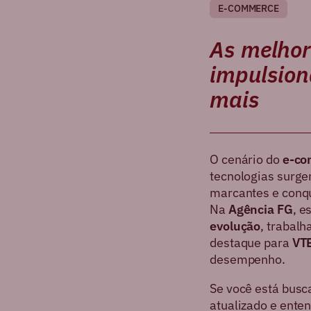
E-COMMERCE
As melhor
impulsion
mais
O cenário do
e-co
tecnologias surge
marcantes e conqu
Na
Agência FG
, e
evolução
, trabal
destaque para
VT
desempenho.
Se você está bus
atualizado e ente