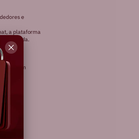
ndedores e
hat, a plataforma
estruturada.
?
ça é ter um
nto.
os como