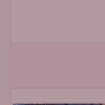
O que é comércio unificado e por que
ele vai além do omnichannel
Ler artigo
E-COMMERCE