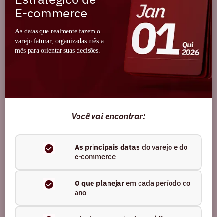
conteúdos sobre
e-commerce,
E-commerce
performance e marketing digital
As datas que realmente fazem o
Nome
varejo faturar, organizadas mês a
mês para orientar suas decisões.
E-mail
Você vai encontrar:
Ao se cadastrar, você confirma que está de acordo
As principais datas
do varejo e do
com as
Políticas de Privacidade.
e-commerce
O que planejar
em cada período do
ano