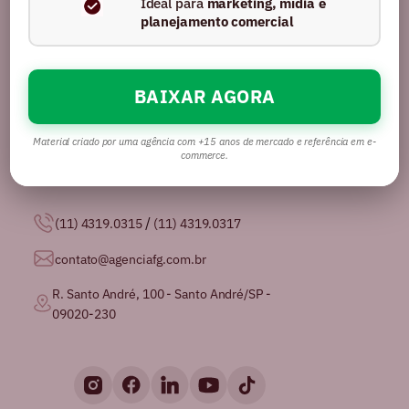
Ideal para
marketing, mídia e
planejamento comercial
BAIXAR AGORA
Somos uma agência com mais de 16 anos no
mercado, certificados pela GPTW como
uma das
melhores agências de publicidade para se
Material criado por uma agência com +15 anos de mercado e referência em e-
trabalhar no Brasil.
commerce.
/
(11) 4319.0315
(11) 4319.0317
contato@agenciafg.com.br
R. Santo André, 100 - Santo André/SP -
09020-230