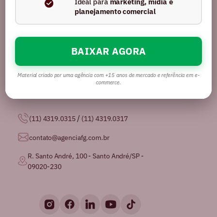
Ideal para
marketing, mídia e
planejamento comercial
BAIXAR AGORA
Somos uma agência com mais de 16 anos no
mercado, certificados pela GPTW como
uma das
melhores agências de publicidade para se
Material criado por uma agência com +15 anos de mercado e referência em e-
trabalhar no Brasil.
commerce.
/
(11) 4319.0315
(11) 4319.0317
contato@agenciafg.com.br
R. Santo André, 100 - Santo André/SP -
09020-230