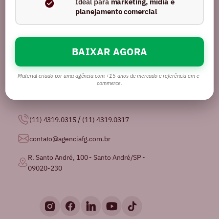
Ideal para
marketing, mídia e
planejamento comercial
BAIXAR AGORA
Somos uma agência com mais de 16 anos no
mercado, certificados pela GPTW como
uma das
melhores agências de publicidade para se
Material criado por uma agência com +15 anos de mercado e referência em e-
trabalhar no Brasil.
commerce.
/
(11) 4319.0315
(11) 4319.0317
contato@agenciafg.com.br
R. Santo André, 100 - Santo André/SP -
09020-230