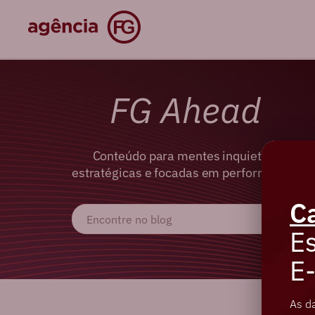
FG Ahead
Conteúdo para mentes inquietas,
estratégicas e focadas em performance.
C
Es
E
As d