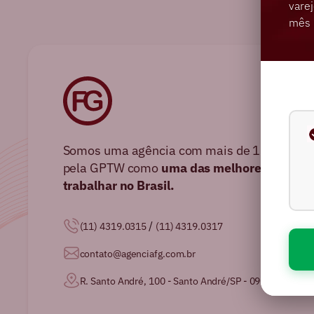
varej
mês 
Somos uma agência com mais de 16 anos no 
pela GPTW como
uma das melhores agência
trabalhar no Brasil.
/
(11) 4319.0315
(11) 4319.0317
contato@agenciafg.com.br
R. Santo André, 100 - Santo André/SP - 09020-230