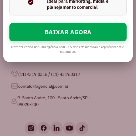
Ideal para
marketing, mídia e
planejamento comercial
BAIXAR AGORA
Somos uma agência com mais de 16 anos no
mercado, certificados pela GPTW como
uma das
melhores agências de publicidade para se
Material criado por uma agência com +15 anos de mercado e referência em e-
trabalhar no Brasil.
commerce.
/
(11) 4319.0315
(11) 4319.0317
contato@agenciafg.com.br
R. Santo André, 100 - Santo André/SP -
09020-230