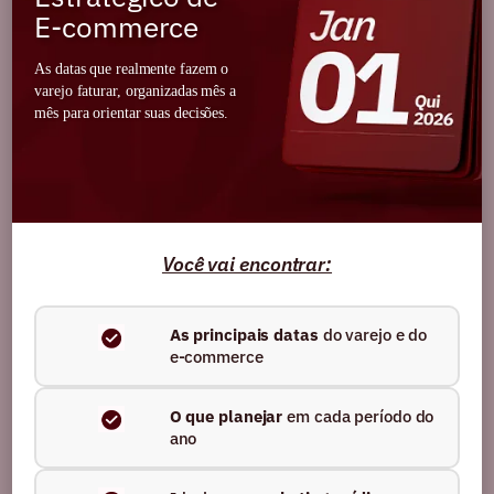
conteúdos sobre
e-commerce,
E-commerce
performance e marketing digital
As datas que realmente fazem o
Nome
varejo faturar, organizadas mês a
mês para orientar suas decisões.
E-mail
Você vai encontrar:
Ao se cadastrar, você confirma que está de acordo
As principais datas
do varejo e do
com as
Políticas de Privacidade.
e-commerce
O que planejar
em cada período do
ano