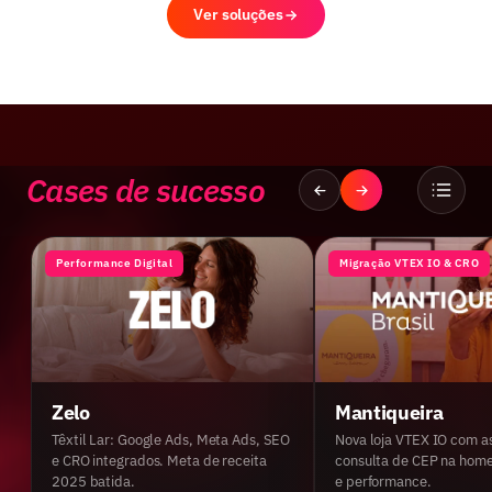
Ver soluções
Cases de sucesso
Performance Digital
Migração VTEX IO & CRO
Zelo
Mantiqueira
Têxtil Lar: Google Ads, Meta Ads, SEO
Nova loja VTEX IO com as
e CRO integrados. Meta de receita
consulta de CEP na hom
2025 batida.
e performance.