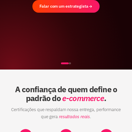
Falar com um estrategista
A confiança de quem define o
padrão do
e-commerce
.
Certificações que respaldam nossa entrega, performance
que gera
resultados reais
.