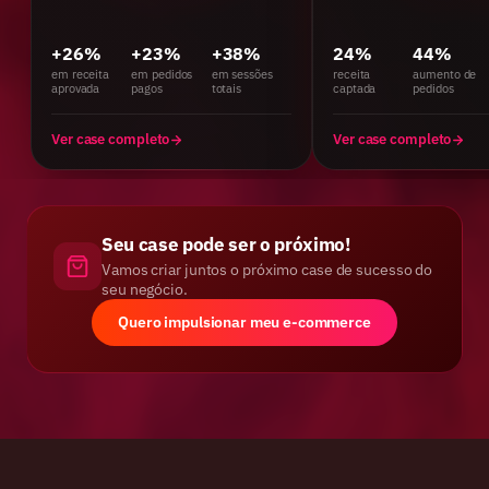
+26%
+23%
+38%
24%
44%
em receita
em pedidos
em sessões
receita
aumento de
aprovada
pagos
totais
captada
pedidos
Ver case completo
Ver case completo
Seu case pode ser o próximo!
Vamos criar juntos o próximo case de sucesso do
seu negócio.
Quero impulsionar meu e-commerce