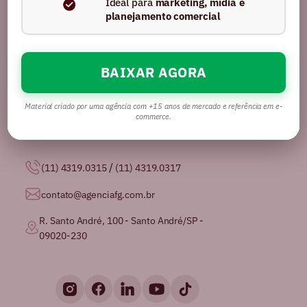
Ideal para
marketing, mídia e
planejamento comercial
BAIXAR AGORA
Somos uma agência com mais de 16 anos no
mercado, certificados pela GPTW como
uma das
melhores agências de publicidade para se
Material criado por uma agência com +15 anos de mercado e referência em e-
trabalhar no Brasil.
commerce.
/
(11) 4319.0315
(11) 4319.0317
contato@agenciafg.com.br
R. Santo André, 100 - Santo André/SP -
09020-230