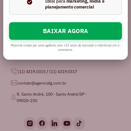
Ideal para
marketing, mídia e
planejamento comercial
BAIXAR AGORA
Somos uma agência com mais de 16 anos no
mercado, certificados pela GPTW como
uma das
melhores agências de publicidade para se
Material criado por uma agência com +15 anos de mercado e referência em e-
trabalhar no Brasil.
commerce.
/
(11) 4319.0315
(11) 4319.0317
contato@agenciafg.com.br
R. Santo André, 100 - Santo André/SP -
09020-230