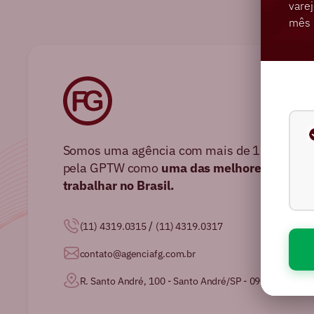
varej
mês 
Somos uma agência com mais de 16 anos no 
pela GPTW como
uma das melhores agência
trabalhar no Brasil.
/
(11) 4319.0315
(11) 4319.0317
contato@agenciafg.com.br
R. Santo André, 100 - Santo André/SP - 09020-230