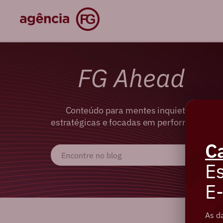
FG Ahead
Conteúdo para mentes inquietas,
estratégicas e focadas em performance.
C
Es
E
As d