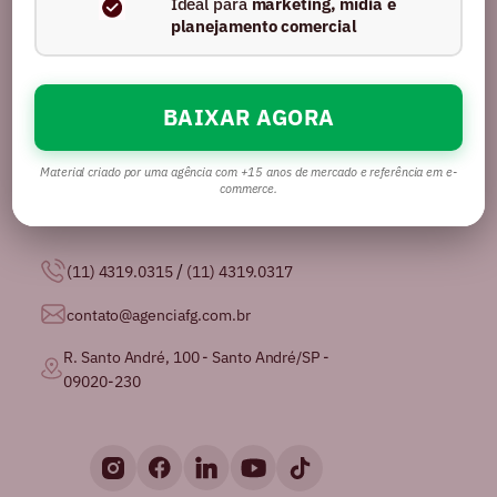
Ideal para
marketing, mídia e
planejamento comercial
BAIXAR AGORA
Somos uma agência com mais de 16 anos no
mercado, certificados pela GPTW como
uma das
melhores agências de publicidade para se
Material criado por uma agência com +15 anos de mercado e referência em e-
trabalhar no Brasil.
commerce.
/
(11) 4319.0315
(11) 4319.0317
contato@agenciafg.com.br
R. Santo André, 100 - Santo André/SP -
09020-230