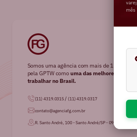
varej
mês 
Somos uma agência com mais de 16 anos no 
pela GPTW como
uma das melhores agência
trabalhar no Brasil.
/
(11) 4319.0315
(11) 4319.0317
contato@agenciafg.com.br
R. Santo André, 100 - Santo André/SP - 09020-230