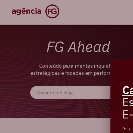
FG Ahead
Conteúdo para mentes inquietas,
estratégicas e focadas em performance.
C
Es
E
As d