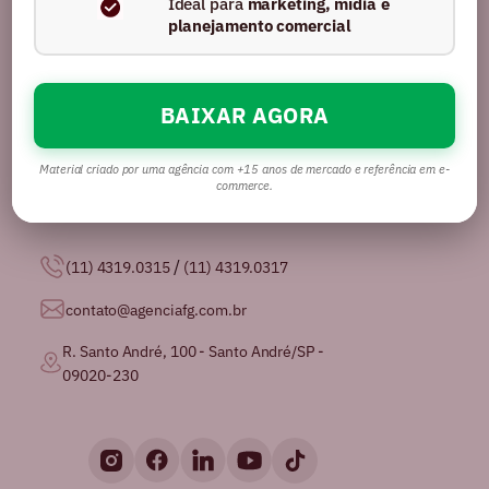
Ideal para
marketing, mídia e
planejamento comercial
BAIXAR AGORA
Somos uma agência com mais de 16 anos no
mercado, certificados pela GPTW como
uma das
melhores agências de publicidade para se
Material criado por uma agência com +15 anos de mercado e referência em e-
trabalhar no Brasil.
commerce.
/
(11) 4319.0315
(11) 4319.0317
contato@agenciafg.com.br
R. Santo André, 100 - Santo André/SP -
09020-230