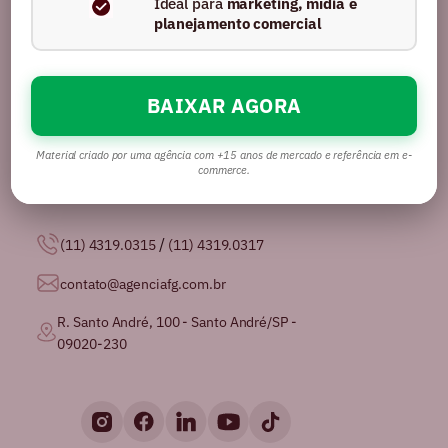
Ideal para
marketing, mídia e
planejamento comercial
BAIXAR AGORA
Somos uma agência com mais de 16 anos no
mercado, certificados pela GPTW como
uma das
melhores agências de publicidade para se
Material criado por uma agência com +15 anos de mercado e referência em e-
trabalhar no Brasil.
commerce.
/
(11) 4319.0315
(11) 4319.0317
contato@agenciafg.com.br
R. Santo André, 100 - Santo André/SP -
09020-230