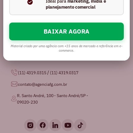
Ideal para
marketing, mídia e
planejamento comercial
BAIXAR AGORA
Somos uma agência com mais de 16 anos no
mercado, certificados pela GPTW como
uma das
melhores agências de publicidade para se
Material criado por uma agência com +15 anos de mercado e referência em e-
trabalhar no Brasil.
commerce.
/
(11) 4319.0315
(11) 4319.0317
contato@agenciafg.com.br
R. Santo André, 100 - Santo André/SP -
09020-230