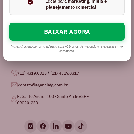
Ideal para
marketing, mídia e
planejamento comercial
BAIXAR AGORA
Somos uma agência com mais de 16 anos no
mercado, certificados pela GPTW como
uma das
melhores agências de publicidade para se
Material criado por uma agência com +15 anos de mercado e referência em e-
trabalhar no Brasil.
commerce.
/
(11) 4319.0315
(11) 4319.0317
contato@agenciafg.com.br
R. Santo André, 100 - Santo André/SP -
09020-230