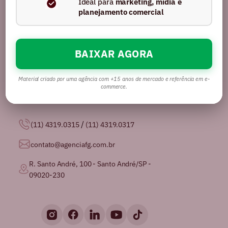
Ideal para
marketing, mídia e
planejamento comercial
BAIXAR AGORA
Somos uma agência com mais de 16 anos no
mercado, certificados pela GPTW como
uma das
melhores agências de publicidade para se
Material criado por uma agência com +15 anos de mercado e referência em e-
trabalhar no Brasil.
commerce.
/
(11) 4319.0315
(11) 4319.0317
contato@agenciafg.com.br
R. Santo André, 100 - Santo André/SP -
09020-230