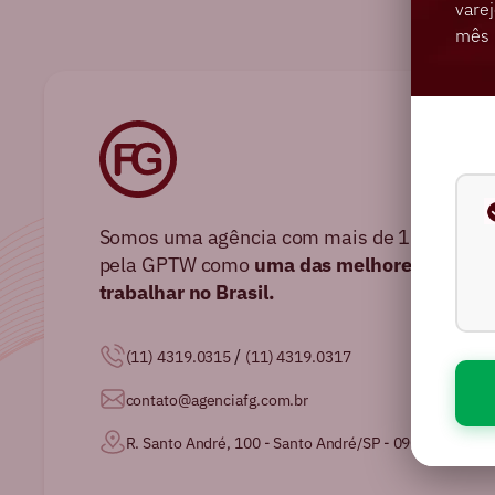
varej
mês 
Somos uma agência com mais de 16 anos no 
pela GPTW como
uma das melhores agência
trabalhar no Brasil.
/
(11) 4319.0315
(11) 4319.0317
contato@agenciafg.com.br
R. Santo André, 100 - Santo André/SP - 09020-230