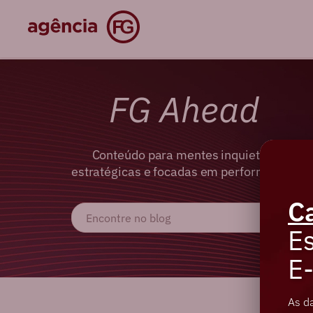
FG Ahead
Conteúdo para mentes inquietas,
estratégicas e focadas em performance.
C
Es
E
As d