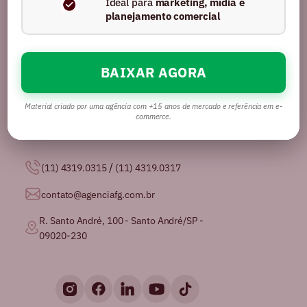
Ideal para
marketing, mídia e
planejamento comercial
BAIXAR AGORA
Somos uma agência com mais de 16 anos no
mercado, certificados pela GPTW como
uma das
melhores agências de publicidade para se
Material criado por uma agência com +15 anos de mercado e referência em e-
trabalhar no Brasil.
commerce.
/
(11) 4319.0315
(11) 4319.0317
contato@agenciafg.com.br
R. Santo André, 100 - Santo André/SP -
09020-230