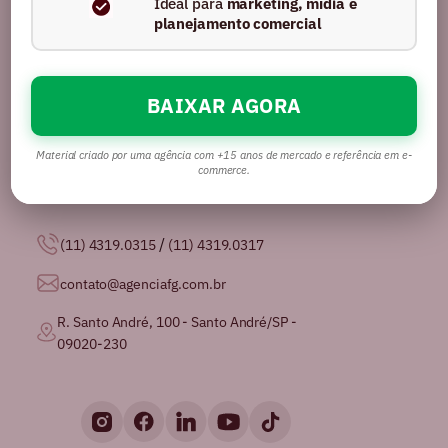
Ideal para
marketing, mídia e
planejamento comercial
BAIXAR AGORA
Somos uma agência com mais de 16 anos no
mercado, certificados pela GPTW como
uma das
melhores agências de publicidade para se
Material criado por uma agência com +15 anos de mercado e referência em e-
trabalhar no Brasil.
commerce.
/
(11) 4319.0315
(11) 4319.0317
contato@agenciafg.com.br
R. Santo André, 100 - Santo André/SP -
09020-230