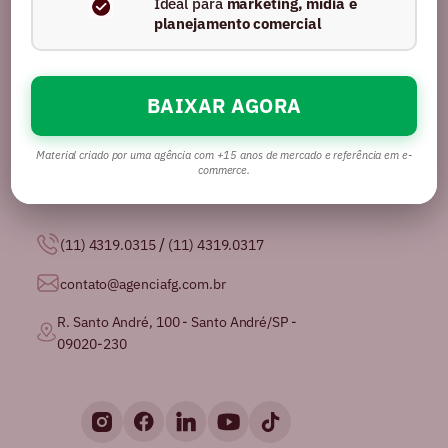
Ideal para
marketing, mídia e
planejamento comercial
BAIXAR AGORA
Somos uma agência com mais de 16 anos no
mercado, certificados pela GPTW como
uma das
melhores agências de publicidade para se
Material criado por uma agência com +15 anos de mercado e referência em e-
trabalhar no Brasil.
commerce.
/
(11) 4319.0315
(11) 4319.0317
contato@agenciafg.com.br
R. Santo André, 100 - Santo André/SP -
09020-230