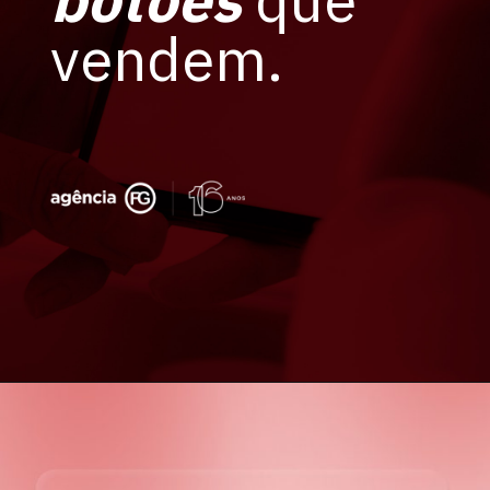
botões
que
vendem.